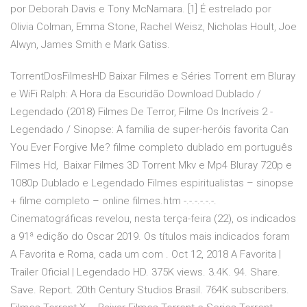
por Deborah Davis e Tony McNamara. [1] É estrelado por
Olivia Colman, Emma Stone, Rachel Weisz, Nicholas Hoult, Joe
Alwyn, James Smith e Mark Gatiss.
TorrentDosFilmesHD Baixar Filmes e Séries Torrent em Bluray
e WiFi Ralph: A Hora da Escuridão Download Dublado /
Legendado (2018) Filmes De Terror, Filme Os Incríveis 2 -
Legendado / Sinopse: A família de super-heróis favorita Can
You Ever Forgive Me? filme completo dublado em português
Filmes Hd, Baixar Filmes 3D Torrent Mkv e Mp4 Bluray 720p e
1080p Dublado e Legendado Filmes espiritualistas – sinopse
+ filme completo – online filmes.htm -.-.-.-.-.-.
Cinematográficas revelou, nesta terça-feira (22), os indicados
a 91ª edição do Oscar 2019. Os títulos mais indicados foram
A Favorita e Roma, cada um com . Oct 12, 2018 A Favorita |
Trailer Oficial | Legendado HD. 375K views. 3.4K. 94. Share.
Save. Report. 20th Century Studios Brasil. 764K subscribers.