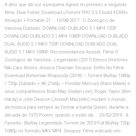
A atriz que dá voz a pequena Agnes no primeiro e segundo
filme, Elsie Fisher, Download uTorrent PRO 3.5.5 build 45395+
Ativação + Portable 21 … 10/08/2017 · O Zoológico de
Varsóvia Dublado. DOWNLOAD DUBLADO 5.1 MP4 720P
DOWNLOAD DUBLADO 5.1 MP4 1080P DOWNLOAD DUBLADO
DUAL ÁUDIO 5.1 MKV 720P DOWNLOAD DUBLADO DUAL
ÁUDIO 5.1 MKV 1080P. Recomendamos Assistir. Filme O
Zoológico de Varsóvia - Legendado (2017) Elenco Diretores:
Niki Caro Atores Jessica Chastain Sinopse: Enfim No Filme
Download Bohemian Rhapsody (2018) – Torrent BluRay 1080p
/ 720p Dublado + 4K 2160p – Freddie Mercury (Rami Malek) e
seus companheiros Brian May (Gwilyn Lee), Roger Taylor (Ben
Hardy) e John Deacon (Joseph Mazzello) mudam o mundo
da música para sempre ao formar a banda Queen, durante a
década de 1970.Porém, quando o estilo de … 23/02/2019 · A
Favorita - BluRay Legendado Torrent de 2019 Full BluRay 720p
1080p no formato MKV MP4. Sinopse: Filme indicado em