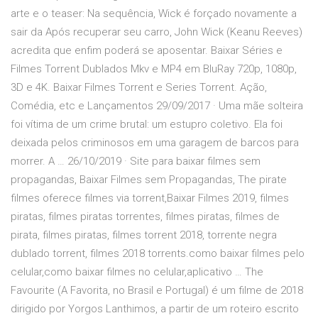
arte e o teaser: Na sequência, Wick é forçado novamente a
sair da Após recuperar seu carro, John Wick (Keanu Reeves)
acredita que enfim poderá se aposentar. Baixar Séries e
Filmes Torrent Dublados Mkv e MP4 em BluRay 720p, 1080p,
3D e 4K. Baixar Filmes Torrent e Series Torrent. Ação,
Comédia, etc e Lançamentos 29/09/2017 · Uma mãe solteira
foi vítima de um crime brutal: um estupro coletivo. Ela foi
deixada pelos criminosos em uma garagem de barcos para
morrer. A … 26/10/2019 · Site para baixar filmes sem
propagandas, Baixar Filmes sem Propagandas, The pirate
filmes oferece filmes via torrent,Baixar Filmes 2019, filmes
piratas, filmes piratas torrentes, filmes piratas, filmes de
pirata, filmes piratas, filmes torrent 2018, torrente negra
dublado torrent, filmes 2018 torrents.como baixar filmes pelo
celular,como baixar filmes no celular,aplicativo … The
Favourite (A Favorita, no Brasil e Portugal) é um filme de 2018
dirigido por Yorgos Lanthimos, a partir de um roteiro escrito