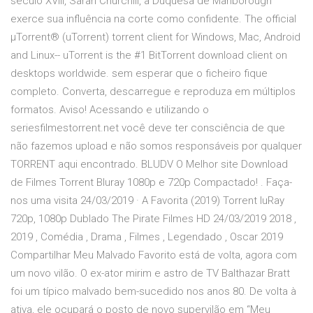
século XVIII, Sarah Churchill, a Duquesa de Marlborough
exerce sua influência na corte como confidente. The official
µTorrent® (uTorrent) torrent client for Windows, Mac, Android
and Linux-- uTorrent is the #1 BitTorrent download client on
desktops worldwide. sem esperar que o ficheiro fique
completo. Converta, descarregue e reproduza em múltiplos
formatos. Aviso! Acessando e utilizando o
seriesfilmestorrent.net você deve ter consciência de que
não fazemos upload e não somos responsáveis por qualquer
TORRENT aqui encontrado. BLUDV O Melhor site Download
de Filmes Torrent Bluray 1080p e 720p Compactado! . Faça-
nos uma visita 24/03/2019 · A Favorita (2019) Torrent luRay
720p, 1080p Dublado The Pirate Filmes HD 24/03/2019 2018 ,
2019 , Comédia , Drama , Filmes , Legendado , Oscar 2019
Compartilhar Meu Malvado Favorito está de volta, agora com
um novo vilão. O ex-ator mirim e astro de TV Balthazar Bratt
foi um típico malvado bem-sucedido nos anos 80. De volta à
ativa, ele ocupará o posto de novo supervilão em “Meu