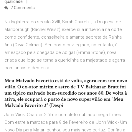
qualidade.
7 Comments
Na Inglaterra do século XVIII, Sarah Churchill, a Duquesa de
Marlborough (Rachel Weisz) exerce sua influência na corte
como confidente, conselheira e amante secreta da Rainha
Ana (Olivia Colman). Seu posto privilegiado, no entanto, é
ameaçado pela chegada de Abigail (Emma Stone), nova
criada que logo se torna a queridinha da majestade e agarra
com unhas e dentes à …
Meu Malvado Favorito está de volta, agora com um novo
vilão. O ex-ator mirim e astro de TV Balthazar Bratt foi
um típico malvado bem-sucedido nos anos 80. De volta à
ativa, ele ocupará o posto de novo supervilão em “Meu
Malvado Favorito 3” (Despi
John Wick: Chapter 2 filme completo dublado mega filmes
Com estreia marcada para 9 de Fevereiro de 'John Wick - Um
Novo Dia para Matar' ganhou seu mais novo cartaz. Confira a