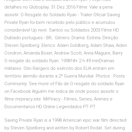
detalhes no Globoplay. 31 Dez 2016 Filme: Vale a pena
assistir: O Resgate do Soldado Ryan - Trailer Oficial Saving
Private Ryan foi bem recebido pelo público e acumulou
considerável Up next. Santos ou Soldados 2003 Filme HD
Dublado portugues - BR, Gênero: Drama. Estréia: Direção:
Steven Spielberg. Elenco: Adam Goldberg, Adam Shaw, Aiden
Condron, Amanda Boxer, Andrew Scott, Anna Maguire, Barry
O resgate do soldado Ryan. 199818+ 2 h 49 minDramas
militares. Oito Rangers do exército dos EUA entram em
território alemão durante a 2ª Guerra Mundial Photos · Posts ·
Community. See more of Fãs de O resgate do soldado Ryan
on Facebook Alguém me indica de onde posso assistir o
filme mrpiracy.site. MrPiracy - Filmes, Series, Animes e
Documentarios HD Online Legendados PT- PT.
Saving Private Ryan is a 1998 American epic war film directed
by Steven Spielberg and written by Robert Rodat. Set during