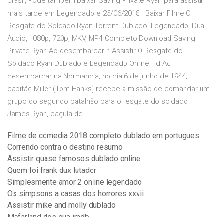
brasil, Pode também baixar Saving Private Ryan para assistir
mais tarde em Legendado e 25/06/2018 · Baixar Filme O
Resgate do Soldado Ryan Torrent Dublado, Legendado, Dual
Áudio, 1080p, 720p, MKV, MP4 Completo Download Saving
Private Ryan Ao desembarcar n Assistir O Resgate do
Soldado Ryan Dublado e Legendado Online Hd Ao
desembarcar na Normandia, no dia 6 de junho de 1944,
capitão Miller (Tom Hanks) recebe a missão de comandar um
grupo do segundo batalhão para o resgate do soldado
James Ryan, caçula de …
Filme de comedia 2018 completo dublado em portugues
Correndo contra o destino resumo
Assistir quase famosos dublado online
Quem foi frank dux lutador
Simplesmente amor 2 online legendado
Os simpsons a casas dos horrores xxvii
Assistir mike and molly dublado
Mcfarland dos eua imdb