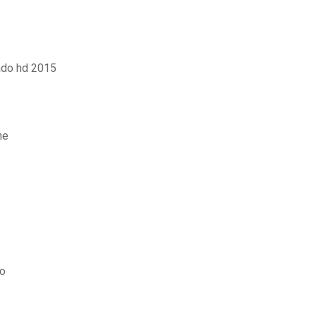
ado hd 2015
ne
do