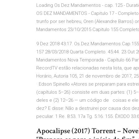
Loading Os Dez Mandamentos - cap. 125 - Durati
OS DEZ MANDAMENTOS - Capitulo 17 - Completo 
trunfo por ser hebreu, Oren (Alexandre Barros) 
Mandamentos 23/10/2015 Capitulo 155 Completo
9 Dez 2018 43:17. Os.Dez.Mandamentos.Cap.155.
157 28/03/2018 Quarta Completo. 45:44. 23 Out
Mandamentos Nova Temporada - Capítulo 66 Part
RecordTV estão relacionadas nesta lista, que apres
Horário, Autoria 105, 21 de novembro de 2017, 25 
· Edson Spinello «Atores se preparam para est
(capítulos 5–26) consiste em duas partes: (1)
deles e (2) 12–26 — um código de coisas e ele 
dez? E disse: Não a destruirei por causa dos de
peculiar. 1 Re. 8:53. 17a Tg. 5:16. 155. ÊXODO 33
Apocalipse (2017) Torrent – No