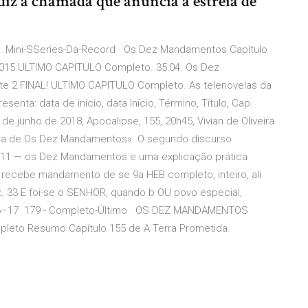
 diz a chamada que anuncia a estreia de
 Mini-SSeries-Da-Record · Os Dez Mandamentos Capítulo
 2015 ULTIMO CAPITULO Completo. 35:04. Os Dez
e 2 FINAL! ULTIMO CAPITULO Completo. As telenovelas da
enta: data de início, data Início, Término, Título, Cap.
de junho de 2018, Apocalipse, 155, 20h45, Vivian de Oliveira
reia de Os Dez Mandamentos». O segundo discurso
 5–11 — os Dez Mandamentos e uma explicação prática
recebe mandamento de se 9a HEB completo, inteiro, ali
z. 33 E foi-se o SENHOR, quando b OU povo especial,
 33:6–17 179 - Completo-Último · OS DEZ MANDAMENTOS
mpleto Resumo Capítulo 155 de A Terra Prometida.