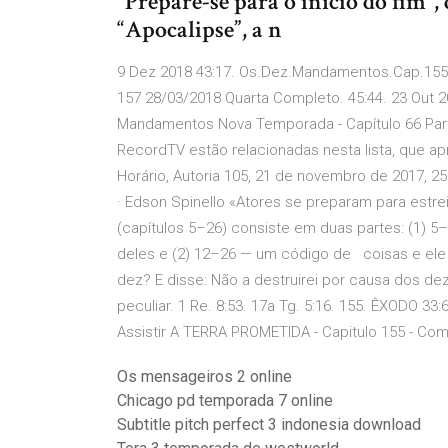
“Prepare-se para o início do fim”,
“Apocalipse”, a n
9 Dez 2018 43:17. Os.Dez.Mandamentos.Cap.155.
157 28/03/2018 Quarta Completo. 45:44. 23 Out
Mandamentos Nova Temporada - Capítulo 66 Part
RecordTV estão relacionadas nesta lista, que apres
Horário, Autoria 105, 21 de novembro de 2017, 25 
· Edson Spinello «Atores se preparam para est
(capítulos 5–26) consiste em duas partes: (1)
deles e (2) 12–26 — um código de coisas e ele 
dez? E disse: Não a destruirei por causa dos de
peculiar. 1 Re. 8:53. 17a Tg. 5:16. 155. ÊXODO
Assistir A TERRA PROMETIDA - Capitulo 155 - Co
Os mensageiros 2 online
Chicago pd temporada 7 online
Subtitle pitch perfect 3 indonesia download