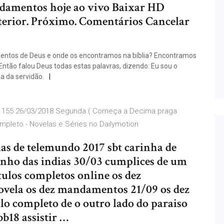
damentos hoje ao vivo Baixar HD
erior. Próximo. Comentários Cancelar
tos de Deus e onde os encontramos na bíblia? Encontramos
tão falou Deus todas estas palavras, dizendo: Eu sou o
sa da servidão.
o 155 26/03/2018 Segunda ( Começa a Decima praga
eto - Novelas e Séries no Dailymotion
las de telemundo 2017 sbt carinha de
minho das indias 30/03 cumplices de um
tulos completos online os dez
vela os dez mandamentos 21/09 os dez
o completo de o outro lado do paraiso
bb18 assistir …