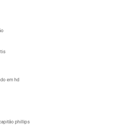
ão
tis
ado em hd
apitão phillips