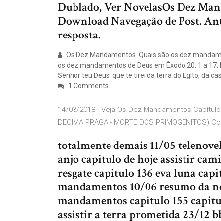
Dublado, Ver NovelasOs Dez Man
Download Navegação de Post. Ant
resposta.
Os Dez Mandamentos. Quais são os dez mandamen
os dez mandamentos de Deus em Êxodo 20. 1 a 17. En
Senhor teu Deus, que te tirei da terra do Egito, da ca
1 Comments
14/03/2018 · Veja Os Dez Mandamentos Capítul
DECIMA PRAGA - MORTE DOS PRIMOGENITOS) Compl
totalmente demais 11/05 telenove
anjo capitulo de hoje assistir ca
resgate capitulo 136 eva luna capi
mandamentos 10/06 resumo da no
mandamentos capitulo 155 capitul
assistir a terra prometida 23/12 b