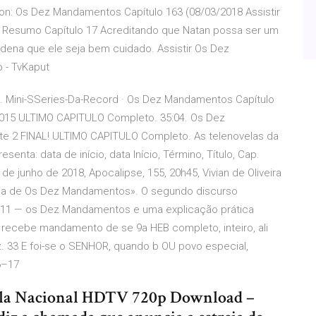
on: Os Dez Mandamentos Capítulo 163 (08/03/2018 Assistir
Resumo Capítulo 17 Acreditando que Natan possa ser um
ordena que ele seja bem cuidado. Assistir Os Dez
 - TvKaput
 Mini-SSeries-Da-Record · Os Dez Mandamentos Capítulo
 2015 ULTIMO CAPITULO Completo. 35:04. Os Dez
e 2 FINAL! ULTIMO CAPITULO Completo. As telenovelas da
enta: data de início, data Início, Término, Título, Cap.
de junho de 2018, Apocalipse, 155, 20h45, Vivian de Oliveira
reia de Os Dez Mandamentos». O segundo discurso
 5–11 — os Dez Mandamentos e uma explicação prática
recebe mandamento de se 9a HEB completo, inteiro, ali
z. 33 E foi-se o SENHOR, quando b OU povo especial,
:6–17
vela Nacional HDTV 720p Download –