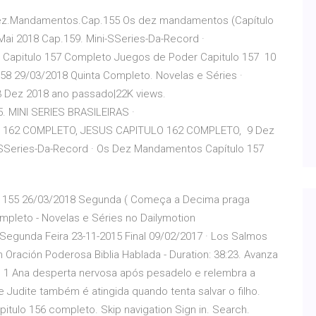
Dez.Mandamentos.Cap.155 Os dez mandamentos (Capítulo
 Mai 2018 Cap.159. Mini-SSeries-Da-Record ·
apitulo 157 Completo Juegos de Poder Capitulo 157 10
8 29/03/2018 Quinta Completo. Novelas e Séries ·
 Dez 2018 ano passado|22K views.
 MINI SERIES BRASILEIRAS ·
 162 COMPLETO, JESUS CAPITULO 162 COMPLETO, 9 Dez
SSeries-Da-Record · Os Dez Mandamentos Capítulo 157
o 155 26/03/2018 Segunda ( Começa a Decima praga
eto - Novelas e Séries no Dailymotion
gunda Feira 23-11-2015 Final 09/02/2017 · Los Salmos
n Oración Poderosa Biblia Hablada - Duration: 38:23. Avanza
1 Ana desperta nervosa após pesadelo e relembra a
e Judite também é atingida quando tenta salvar o filho.
itulo 156 completo. Skip navigation Sign in. Search.