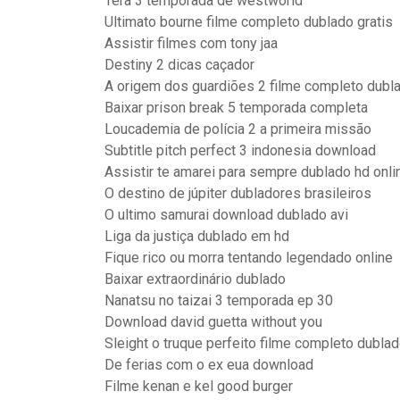
Tera 3 temporada de westworld
Ultimato bourne filme completo dublado gratis
Assistir filmes com tony jaa
Destiny 2 dicas caçador
A origem dos guardiões 2 filme completo dubl
Baixar prison break 5 temporada completa
Loucademia de polícia 2 a primeira missão
Subtitle pitch perfect 3 indonesia download
Assistir te amarei para sempre dublado hd onli
O destino de júpiter dubladores brasileiros
O ultimo samurai download dublado avi
Liga da justiça dublado em hd
Fique rico ou morra tentando legendado online
Baixar extraordinário dublado
Nanatsu no taizai 3 temporada ep 30
Download david guetta without you
Sleight o truque perfeito filme completo dubla
De ferias com o ex eua download
Filme kenan e kel good burger