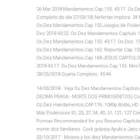
26 Mar 2018 Mandamentos.Cap.155. 43:17. Os.
Completo do dia 27/03/18) Nefertari implora. 24
Os.Dez.Mandamentos.Cap.155 Juegos de Poder C
Dez 2018 43:22. Os Dez Mandamentos Capítulo 15
Os.Dez.Mandamentos.Cap.155. 43:17. Os.Dez. 13
Os.Dez.Mandamentos.Cap.162. Reportar Cap.155.
Os.Dez.Mandamentos.Cap.168 JESUS CAPITULO
2018 43:17. Os.Dez.Mandamentos.Cap.155. Mini-
28/03/2018 Quarta Completo. 45:44.
14/03/2018 · Veja Os Dez Mandamentos Capítul
DECIMA PRAGA - MORTE DOS PRIMOGENITOS) Compl
Oz.Dez.mandamentos.CAP.176 .1080p Bolão_HD Se
Más Poderosos 91, 23, 27, 34, 40, 51, 121, 127 Co
Pormas Recommended for you Resumo Capítulo 
morte dos familiares. Corá golpeia Apuki e Jairo 
03/10/2017 · Moises y los diez Mandamientos Cap